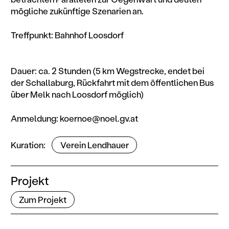
mögliche zukünftige Szenarien an.
Treffpunkt: Bahnhof Loosdorf
Dauer: ca. 2 Stunden (5 km Wegstrecke, endet bei
der Schallaburg, Rückfahrt mit dem öffentlichen Bus
über Melk nach Loosdorf möglich)
Anmeldung: koernoe@noel.gv.at
Mitwirkende
Kuration
Verein Lendhauer
Projekt
Zum Projekt