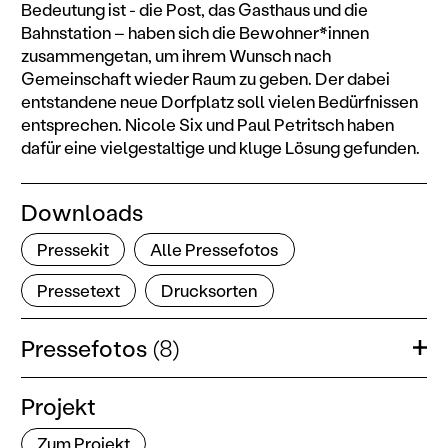
Bedeutung ist - die Post, das Gasthaus und die
Bahnstation – haben sich die Bewohner*innen
zusammengetan, um ihrem Wunsch nach
Gemeinschaft wieder Raum zu geben. Der dabei
entstandene neue Dorfplatz soll vielen Bedürfnissen
entsprechen. Nicole Six und Paul Petritsch haben
dafür eine vielgestaltige und kluge Lösung gefunden.
Downloads
Pressekit
Alle Pressefotos
Pressetext
Drucksorten
Pressefotos
(8)
Öffn
Projekt
Zum Projekt