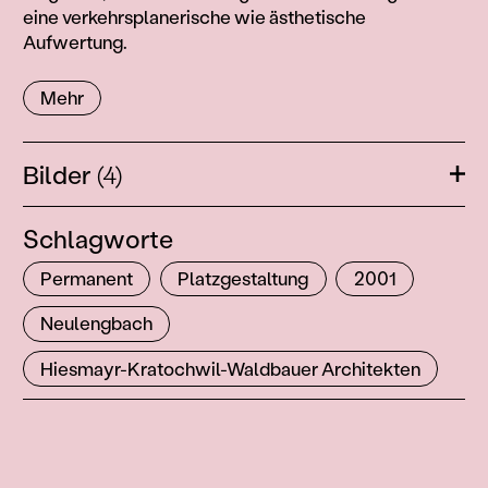
eine verkehrsplanerische wie ästhetische
Aufwertung.
Mehr
Bilder
(4)
Öffn
Schlagworte
Permanent
Platzgestaltung
2001
Neulengbach
Hiesmayr-Kratochwil-Waldbauer Architekten