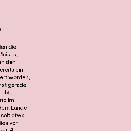
den die
Moises,
en den
reits ein
iert worden,
nst gerade
ieht,
end im
f dem Lande
 seit etwa
ies vor
nteil.