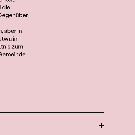
 die
 Gegenüber,
, aber in
etwa in
ltnis zum
n Gemeinde
Öffnen