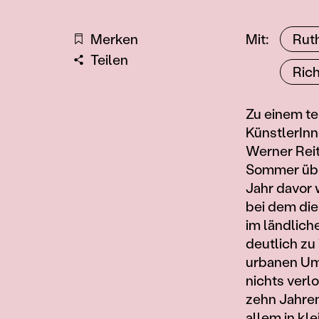
KünstlerIn
Merken
Mit
Rut
Teilen
Ric
Information
Zu einem te
KünstlerInn
Werner Reit
Sommer über
Jahr davor 
bei dem die
im ländliche
deutlich zu
urbanen Umf
nichts verl
zehn Jahren
allem in kl