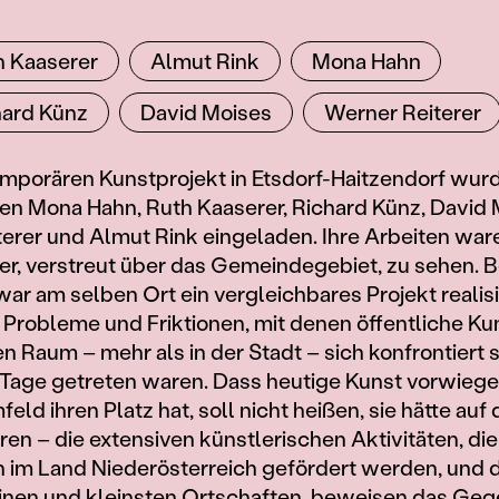
nen
h Kaaserer
Almut Rink
Mona Hahn
hard Künz
David Moises
Werner Reiterer
mporären Kunstprojekt in Etsdorf-Haitzendorf wur
en Mona Hahn, Ruth Kaaserer, Richard Künz, David 
erer und Almut Rink eingeladen. Ihre Arbeiten war
, verstreut über das Gemeindegebiet, zu sehen. Be
war am selben Ort ein vergleichbares Projekt realis
 Probleme und Friktionen, mit denen öffentliche Ku
n Raum – mehr als in der Stadt – sich konfrontiert s
 Tage getreten waren. Dass heutige Kunst vorwieg
eld ihren Platz hat, soll nicht heißen, sie hätte au
oren – die extensiven künstlerischen Aktivitäten, die
 im Land Niederösterreich gefördert werden, und d
einen und kleinsten Ortschaften, beweisen das Gege