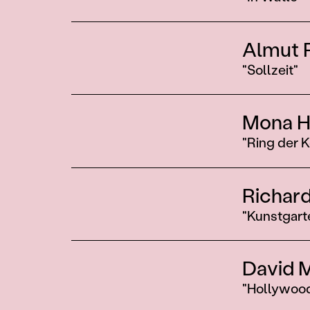
Almut 
"Sollzeit"
Mona H
"Ring der 
Richar
"Kunstgart
David 
"Hollywoo