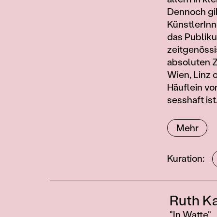
Dennoch gib
KünstlerInn
das Publikum
zeitgenössi
absoluten Z
Wien, Linz 
Häuflein vo
sesshaft ist
Mehr
Mitwirkend
Kuration
Beiträge
Ruth K
"In Watte"