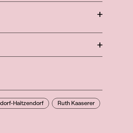
Öffnen
Öffnen
sdorf-Haitzendorf
Ruth Kaaserer
Almut Ri