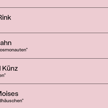
Rink
ahn
Kosmonauten"
d Künz
en"
Moises
dhäuschen"