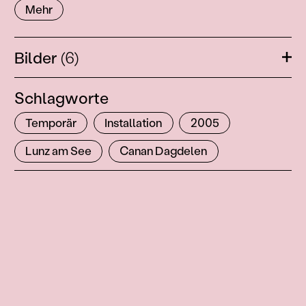
Mehr
Bilder
(6)
Öffn
Schlagworte
Temporär
Installation
2005
Lunz am See
Canan Dagdelen