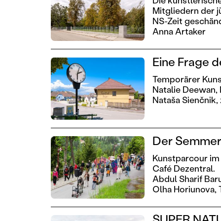
Die künstlerisch
Mitgliedern der 
NS-Zeit geschänd
Anna Artaker
Eine Frage d
Temporärer Kuns
Natalie Deewan,
Nataša Sienčnik,
Der Semmeri
Kunstparcour im 
Café Dezentral.
Abdul Sharif Bar
Olha Horiunova,
SUPER NAT