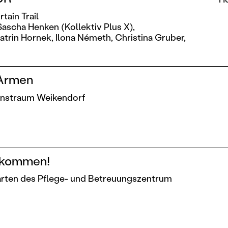
tain Trail
Sascha Henken (Kollektiv Plus X),
atrin Hornek,
Ilona Németh,
Christina Gruber,
 Armen
Kunstraum Weikendorf
llkommen!
Garten des Pflege- und Betreuungszentrum