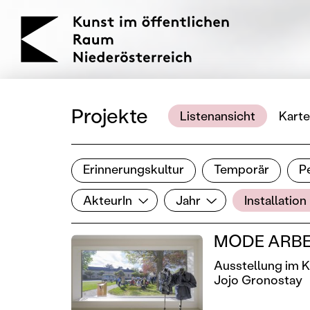
KOERNOE
Projekte
Listenansicht
Karte
Erinnerungskultur
Temporär
P
Ergebnisse filtern
AkteurIn
Jahr
Genre
Filter zurücksetzen
AkteurIn
Jahr
Installation
MODE ARBE
Ausstellung im 
Jojo Gronostay