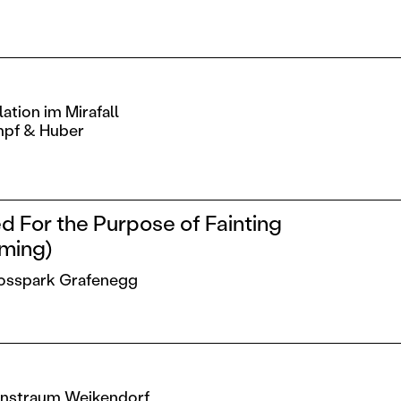
ation im Mirafall
mpf & Huber
 For the Purpose of Fainting
aming)
losspark Grafenegg
Kunstraum Weikendorf