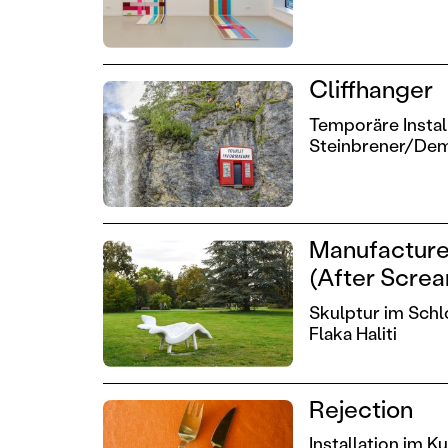
Cliffhanger
Temporäre Install
Steinbrener/De
Manufactured
(After Scre
Skulptur im Sch
Flaka Haliti
Rejection
Installation im 