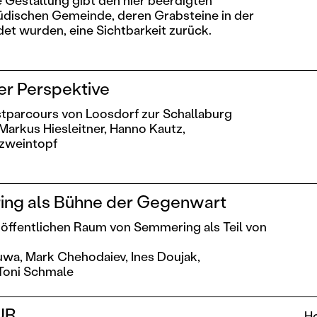
e Gestaltung gibt den hier beerdigten
jüdischen Gemeinde, deren Grabsteine in der
et wurden, eine Sichtbarkeit zurück.
er Perspektive
tparcours von Loosdorf zur Schallaburg
Markus Hiesleitner,
Hanno Kautz,
zweintopf
ng als Bühne der Gegenwart
öffentlichen Raum von Semmering als Teil von
uwa,
Mark Chehodaiev,
Ines Doujak,
Toni Schmale
UR
Ho