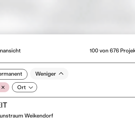
nansicht
100 von 676 Proje
ermanent
Weniger
Ort
Ort
IT
Kunstraum Weikendorf