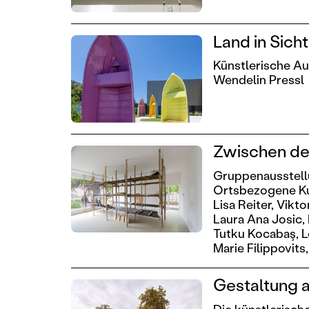
Land in Sich
Künstlerische A
Wendelin Pressl
Zwischen de
Gruppenausstell
Ortsbezogene Ku
Lisa Reiter,
Viktor
Laura Ana Josic,
Tutku Kocabaş,
L
Marie Filippovits,
Gestaltung a