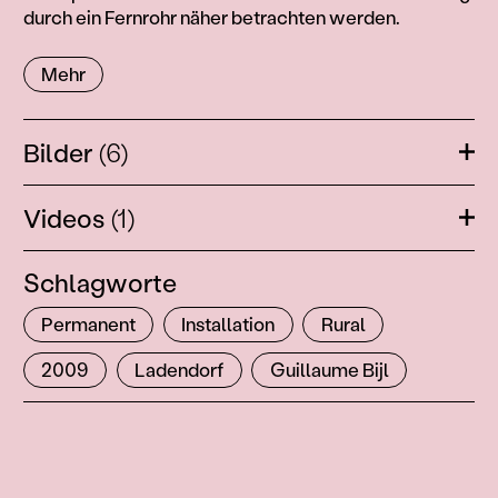
durch ein Fernrohr näher betrachten werden.
Mehr
Bilder
(6)
Öffn
Videos
(1)
Öffn
Schlagworte
Permanent
Installation
Rural
2009
Ladendorf
Guillaume Bijl