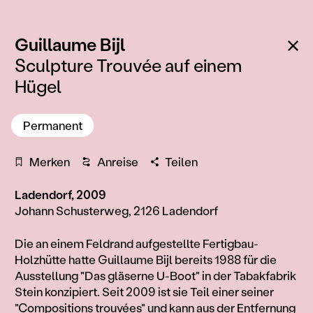
:
Zu
Guillaume Bijl
Sculpture Trouvée auf einem
Hügel
Permanent
Merken
Anreise
Teilen
Ladendorf, 2009
Johann Schusterweg, 2126 Ladendorf
Information
Die an einem Feldrand aufgestellte Fertigbau-
Holzhütte hatte Guillaume Bijl bereits 1988 für die
Ausstellung "Das gläserne U-Boot" in der Tabakfabrik
Stein konzipiert. Seit 2009 ist sie Teil einer seiner
"Compositions trouvées" und kann aus der Entfernung