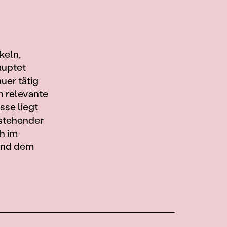
keln,
auptet
uer tätig
h relevante
sse liegt
estehender
h im
 und dem