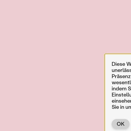
Diese W
unerläs
Präsenz
wesentl
indem Si
Einstell
einsehe
Sie in u
OK