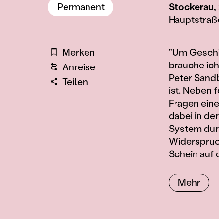
Permanent
Stockerau,
Hauptstraß
Information
Merken
"Um Geschi
brauche ich
Anreise
Peter Sandb
Teilen
ist. Neben 
Fragen eine
dabei in d
System durc
Widerspruch
Schein auf 
Mehr