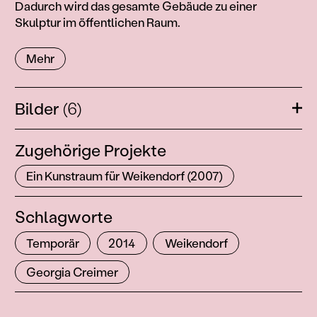
Dadurch wird das gesamte Gebäude zu einer
Skulptur im öffentlichen Raum.
Mehr
Bilder
(6)
Öffn
Zugehörige Projekte
Ein Kunstraum für Weikendorf (2007)
Schlagworte
Temporär
2014
Weikendorf
Georgia Creimer