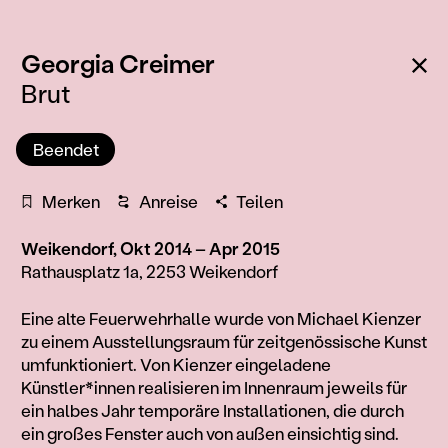
:
Zu
Georgia Creimer
Brut
Beendet
Merken
Anreise
Teilen
Weikendorf, Okt 2014 – Apr 2015
Rathausplatz 1a, 2253 Weikendorf
Information
Eine alte Feuerwehrhalle wurde von Michael Kienzer
zu einem Ausstellungsraum für zeitgenössische Kunst
umfunktioniert. Von Kienzer eingeladene
Künstler*innen realisieren im Innenraum jeweils für
ein halbes Jahr temporäre Installationen, die durch
ein großes Fenster auch von außen einsichtig sind.