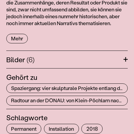
die Zusammenhänge, deren Resultat oder Produkt sie
sind, zwar nicht umfassend abbilden, sie können sie
jedoch innerhalb eines nunmehr historischen, aber
noch immer aktuellen Narrativs thematisieren.
Mehr
Bilder
(6)
Öffn
Gehört zu
Spaziergang: vier skulpturale Projekte entlang der Donau in Klein-Pöchlarn
Radtour an der DONAU: von Klein-Pöchlarn nach Weißenkirchen entlang des Donauradwegs
Schlagworte
Permanent
Installation
2018