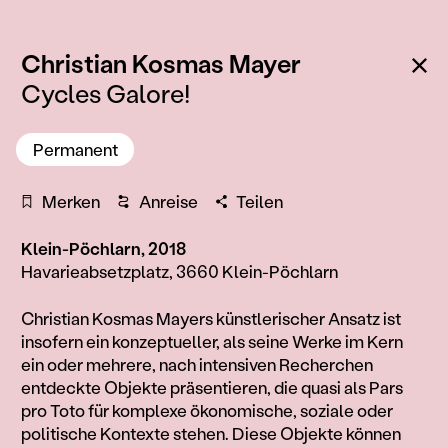
:
Zu
Christian Kosmas Mayer
Cycles Galore!
Permanent
Merken
Anreise
Teilen
Klein-Pöchlarn, 2018
Havarieabsetzplatz, 3660 Klein-Pöchlarn
Information
Christian Kosmas Mayers künstlerischer Ansatz ist
insofern ein konzeptueller, als seine Werke im Kern
ein oder mehrere, nach intensiven Recherchen
entdeckte Objekte präsentieren, die quasi als Pars
pro Toto für komplexe ökonomische, soziale oder
politische Kontexte stehen. Diese Objekte können