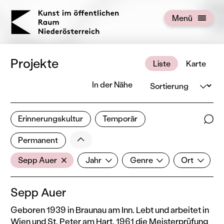
KOERNOE
Menü
Menü öffnen
Projekte
Liste
Karte
Sortierung
In der Nähe
4 von 676 Projekten
Erinnerungskultur
Temporär
Ergebnisse filtern
Such
Weniger
Filter zurücksetzen
Permanent
AkteurIn
Jahr
Genre
Ort
Sepp Auer
Jahr
Genre
Ort
Sepp Auer
Geboren 1939 in Braunau am Inn. Lebt und arbeitet in
Wien und St. Peter am Hart. 1961 die Meisterprüfung