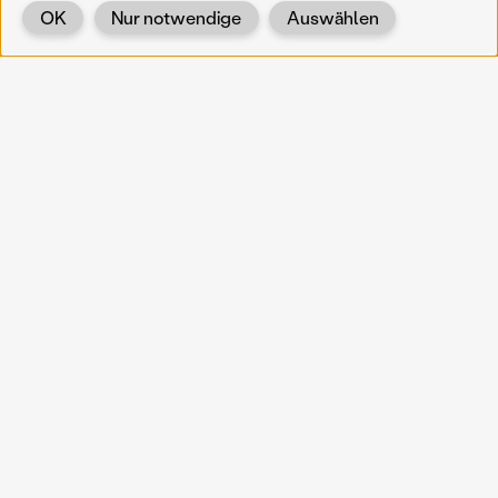
OK
Nur notwendige
Auswählen
Zurück
KOERNOE
koernoe@noel.gv.at
Service & Institution
Landhausplatz 1
A-3109 St. Pölten
Info
Kontakt
UID: ATU 37165802
Newsletter
Barrierefreiheit
Datenschutz
Impressum
Projekte
Vermittlung