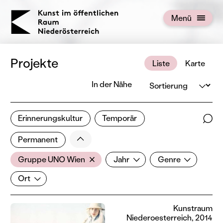
KOERNOE
Menü
Menü öffnen
Projekte
Liste
Karte
Sortierung
In der Nähe
1 von 676 Projekten
Erinnerungskultur
Temporär
Ergebnisse filtern
Such
Weniger
Filter zurücksetzen
Permanent
AkteurIn
Jahr
Genre
Gruppe UNO Wien
Jahr
Genre
Ort
Ort
Kunstraum
Niederoesterreich, 2014