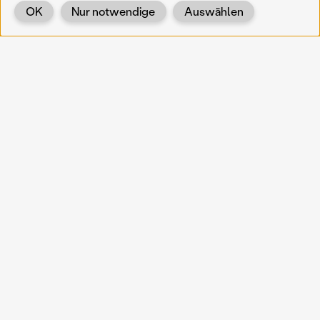
OK
Nur notwendige
Auswählen
Zurück
KOERNOE
koernoe@noel.gv.at
Service & Institution
Landhausplatz 1
A-3109 St. Pölten
Info
Kontakt
UID: ATU 37165802
Newsletter
Barrierefreiheit
Datenschutz
Impressum
Projekte
Vermittlung