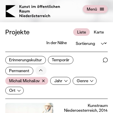
KOERNOE
Menü
Menü öffnen
Projekte
Liste
Karte
Sortierung
In der Nähe
1 von 676 Projekten
Erinnerungskultur
Temporär
Ergebnisse filtern
Such
Weniger
Filter zurücksetzen
Permanent
AkteurIn
Jahr
Genre
Michail Michailov
Jahr
Genre
Ort
Ort
Kunstraum
Niederoesterreich, 2014