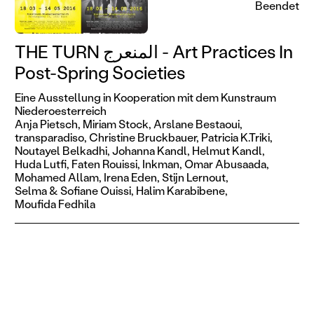
Beendet
THE TURN المنعرج - Art Practices In
Post-Spring Societies
Eine Ausstellung in Kooperation mit dem Kunstraum
Niederoesterreich
Anja Pietsch,
Miriam Stock,
Arslane Bestaoui,
transparadiso,
Christine Bruckbauer,
Patricia K.Triki,
Noutayel Belkadhi,
Johanna Kandl,
Helmut Kandl,
Huda Lutfi,
Faten Rouissi,
Inkman,
Omar Abusaada,
Mohamed Allam,
Irena Eden,
Stijn Lernout,
Selma & Sofiane Ouissi,
Halim Karabibene,
Moufida Fedhila