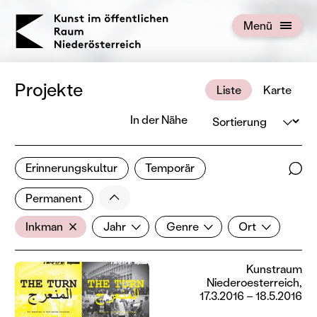
KOERNOE
Menü
Menü öffnen
Projekte
Liste
Karte
Sortierung
In der Nähe
1 von 676 Projekten
Erinnerungskultur
Temporär
Ergebnisse filtern
Such
Weniger
Filter zurücksetzen
Permanent
AkteurIn
Jahr
Genre
Ort
Inkman
Jahr
Genre
Ort
Kunstraum
Niederoesterreich,
17.3.2016 – 18.5.2016