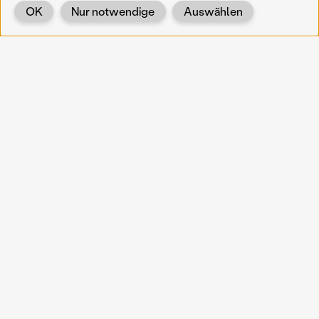
OK
Nur notwendige
Auswählen
Zurück
KOERNOE
koernoe@noel.gv.at
Service & Institution
Landhausplatz 1
A-3109 St. Pölten
Info
Kontakt
UID: ATU 37165802
Newsletter
Barrierefreiheit
Datenschutz
Impressum
Projekte
Vermittlung