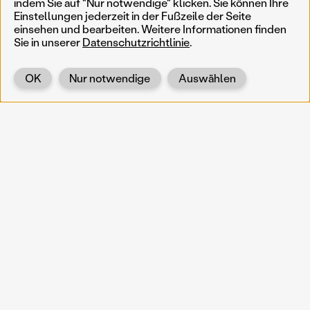
indem Sie auf "Nur notwendige" klicken. Sie können Ihre
Einstellungen jederzeit in der Fußzeile der Seite
einsehen und bearbeiten. Weitere Informationen finden
Sie in unserer
Datenschutzrichtlinie
.
OK
Nur notwendige
Auswählen
Zurück
KOERNOE
koernoe@noel.gv.at
Service & Institution
Landhausplatz 1
A-3109 St. Pölten
Info
Kontakt
UID: ATU 37165802
Newsletter
Barrierefreiheit
Datenschutz