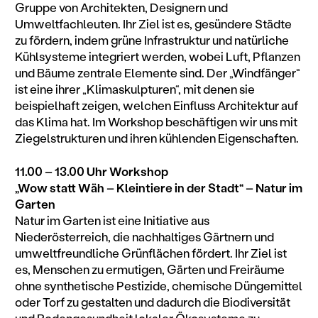
Gruppe von Architekten, Designern und
Umweltfachleuten. Ihr Ziel ist es, gesündere Städte
zu fördern, indem grüne Infrastruktur und natürliche
Kühlsysteme integriert werden, wobei Luft, Pflanzen
und Bäume zentrale Elemente sind. Der „Windfänger“
ist eine ihrer „Klimaskulpturen“, mit denen sie
beispielhaft zeigen, welchen Einfluss Architektur auf
das Klima hat. Im Workshop beschäftigen wir uns mit
Ziegelstrukturen und ihren kühlenden Eigenschaften.
11.00 – 13.00 Uhr Workshop
„Wow statt Wäh – Kleintiere in der Stadt“ – Natur im
Garten
Natur im Garten ist eine Initiative aus
Niederösterreich, die nachhaltiges Gärtnern und
umweltfreundliche Grünflächen fördert. Ihr Ziel ist
es, Menschen zu ermutigen, Gärten und Freiräume
ohne synthetische Pestizide, chemische Düngemittel
oder Torf zu gestalten und dadurch die Biodiversität
und Bodengesundheit lokaler Ökosysteme zu