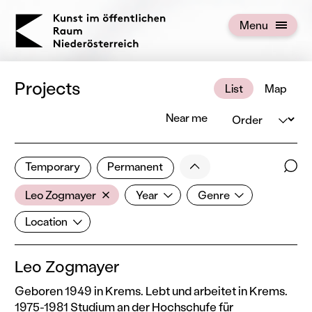
KOERNOE
Menu
Open menu
Projects
List
Map
Order
Near me
7 of 672 projects
Less
Temporary
Permanent
Filter results
Sear
Artist
Year
Genre
Show all categories
Leo Zogmayer
Year
Genre
Location
Location
Leo Zogmayer
Geboren 1949 in Krems. Lebt und arbeitet in Krems.
1975-1981 Studium an der Hochschufe für