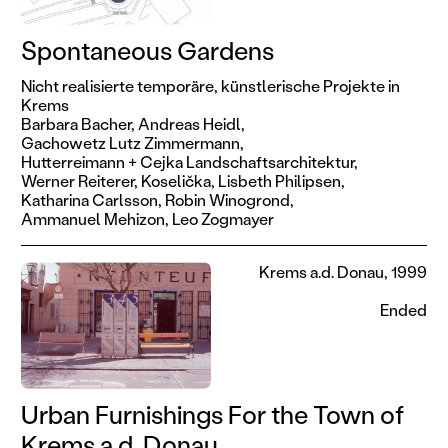
Spontaneous Gardens
Nicht realisierte temporäre, künstlerische Projekte in
Krems
Barbara Bacher,
Andreas Heidl,
Gachowetz Lutz Zimmermann,
Hutterreimann + Cejka Landschaftsarchitektur,
Werner Reiterer,
Koselička,
Lisbeth Philipsen,
Katharina Carlsson,
Robin Winogrond,
Ammanuel Mehizon,
Leo Zogmayer
Krems a.d. Donau, 1999
Ended
Urban Furnishings For the Town of
Krems a.d. Donau