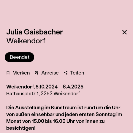
:
Zu
Julia Gaisbacher
Weikendorf
Beendet
Merken
Anreise
Teilen
Weikendorf, 5.10.2024 – 6.4.2025
Rathausplatz 1, 2253 Weikendorf
Information
Die Ausstellung im Kunstraum ist rund um die Uhr
von außen einsehbar und jeden ersten Sonntag im
Monat von 15.00 bis 16.00 Uhr von innen zu
besichtigen!