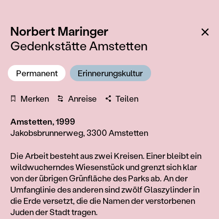
:
Zu
Norbert Maringer
Gedenkstätte Amstetten
Permanent
Erinnerungskultur
Merken
Anreise
Teilen
Amstetten, 1999
Jakobsbrunnerweg, 3300 Amstetten
Information
Die Arbeit besteht aus zwei Kreisen. Einer bleibt ein
wildwucherndes Wiesenstück und grenzt sich klar
von der übrigen Grünfläche des Parks ab. An der
Umfanglinie des anderen sind zwölf Glaszylinder in
die Erde versetzt, die die Namen der verstorbenen
Juden der Stadt tragen.