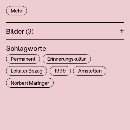
Mehr
Bilder
(3)
Öffn
Schlagworte
Permanent
Erinnerungskultur
Lokaler Bezug
1999
Amstetten
Norbert Maringer