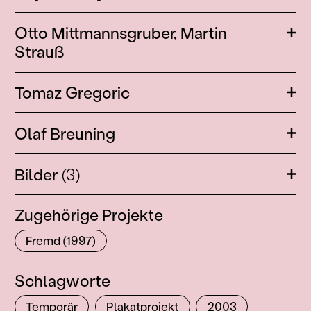
Otto Mittmannsgruber,
Martin
Öffn
Strauß
Tomaz Gregoric
Öffn
Olaf Breuning
Öffn
Bilder
(3)
Öffn
Zugehörige Projekte
Fremd (1997)
Schlagworte
Temporär
Plakatprojekt
2003