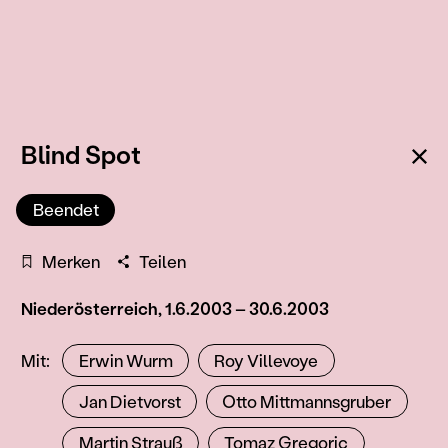
Zu
Blind Spot
Beendet
Merken
Teilen
Niederösterreich, 1.6.2003 – 30.6.2003
KünstlerInnen
Mit
Erwin Wurm
Roy Villevoye
Jan Dietvorst
Otto Mittmannsgruber
Martin Strauß
Tomaz Gregoric