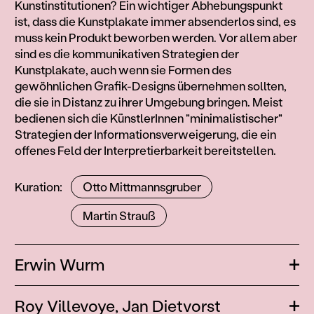
Kunstinstitutionen? Ein wichtiger Abhebungspunkt
ist, dass die Kunstplakate immer absenderlos sind, es
muss kein Produkt beworben werden. Vor allem aber
sind es die kommunikativen Strategien der
Kunstplakate, auch wenn sie Formen des
gewöhnlichen Grafik-Designs übernehmen sollten,
die sie in Distanz zu ihrer Umgebung bringen. Meist
bedienen sich die KünstlerInnen "minimalistischer"
Strategien der Informationsverweigerung, die ein
offenes Feld der Interpretierbarkeit bereitstellen.
Mitwirkende
Kuration
Otto Mittmannsgruber
Martin Strauß
Beiträge
Erwin Wurm
Öffn
Roy Villevoye,
Jan Dietvorst
Öffn