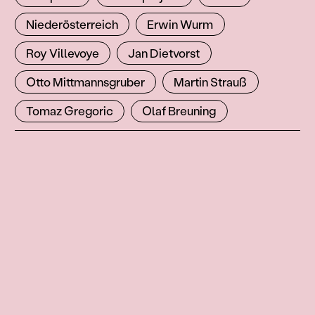
Niederösterreich
Erwin Wurm
Roy Villevoye
Jan Dietvorst
Otto Mittmannsgruber
Martin Strauß
Tomaz Gregoric
Olaf Breuning