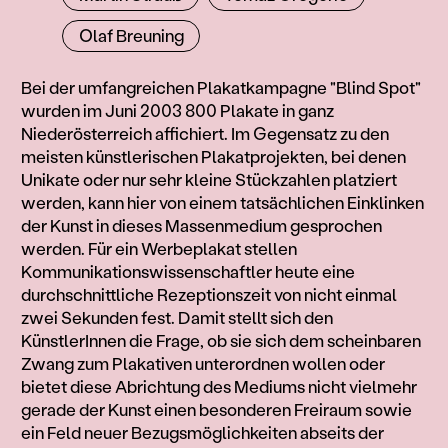
Olaf Breuning
Information
Bei der umfangreichen Plakatkampagne "Blind Spot"
wurden im Juni 2003 800 Plakate in ganz
Niederösterreich affichiert. Im Gegensatz zu den
meisten künstlerischen Plakatprojekten, bei denen
Unikate oder nur sehr kleine Stückzahlen platziert
werden, kann hier von einem tatsächlichen Einklinken
der Kunst in dieses Massenmedium gesprochen
werden. Für ein Werbeplakat stellen
Kommunikationswissenschaftler heute eine
durchschnittliche Rezeptionszeit von nicht einmal
zwei Sekunden fest. Damit stellt sich den
KünstlerInnen die Frage, ob sie sich dem scheinbaren
Zwang zum Plakativen unterordnen wollen oder
bietet diese Abrichtung des Mediums nicht vielmehr
gerade der Kunst einen besonderen Freiraum sowie
ein Feld neuer Bezugsmöglichkeiten abseits der