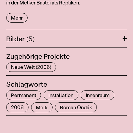
in der Melker Bastei als Repliken.
Mehr
Bilder
(5)
Öffn
Zugehörige Projekte
Neue Welt (2006)
Schlagworte
Permanent
Installation
Innenraum
2006
Melk
Roman Ondák