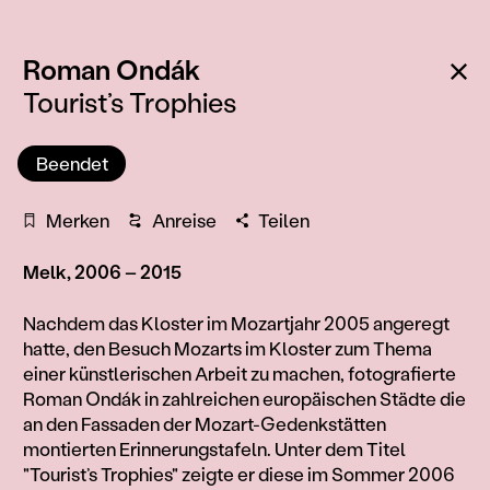
:
Zu
Roman Ondák
Tourist’s Trophies
Beendet
Merken
Anreise
Teilen
Melk, 2006 – 2015
Information
Nachdem das Kloster im Mozartjahr 2005 angeregt
hatte, den Besuch Mozarts im Kloster zum Thema
einer künstlerischen Arbeit zu machen, fotografierte
Roman Ondák in zahlreichen europäischen Städte die
an den Fassaden der Mozart-Gedenkstätten
montierten Erinnerungstafeln. Unter dem Titel
"Tourist’s Trophies" zeigte er diese im Sommer 2006