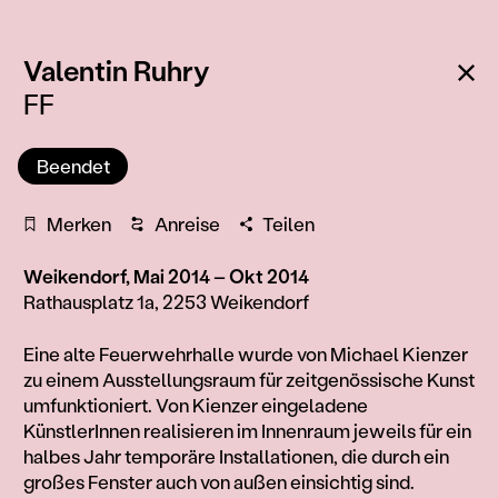
:
Zu
Valentin Ruhry
FF
Beendet
Merken
Anreise
Teilen
Weikendorf, Mai 2014 – Okt 2014
Rathausplatz 1a, 2253 Weikendorf
Information
Eine alte Feuerwehrhalle wurde von Michael Kienzer
zu einem Ausstellungsraum für zeitgenössische Kunst
umfunktioniert. Von Kienzer eingeladene
KünstlerInnen realisieren im Innenraum jeweils für ein
halbes Jahr temporäre Installationen, die durch ein
großes Fenster auch von außen einsichtig sind.