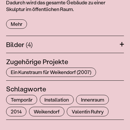
Dadurch wird das gesamte Gebäude zu einer
Skulptur im öffentlichen Raum.
Mehr
Bilder
(4)
Öffn
Zugehörige Projekte
Ein Kunstraum für Weikendorf (2007)
Schlagworte
Temporär
Installation
Innenraum
2014
Weikendorf
Valentin Ruhry