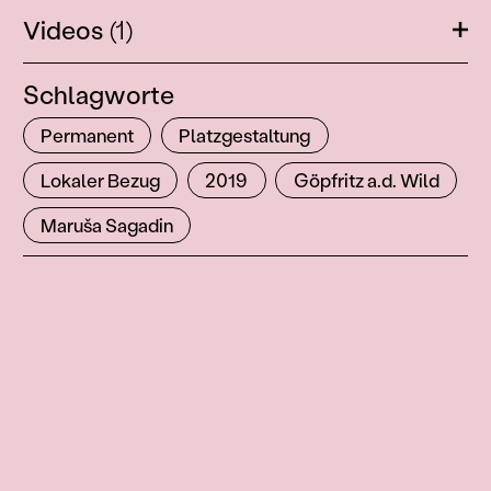
Videos
(1)
Öffn
Schlagworte
Permanent
Platzgestaltung
Lokaler Bezug
2019
Göpfritz a.d. Wild
Maruša Sagadin