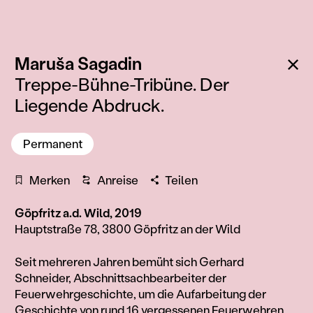
:
Zu
Maruša Sagadin
Treppe-Bühne-Tribüne. Der
Liegende Abdruck.
Permanent
Merken
Anreise
Teilen
Göpfritz a.d. Wild, 2019
Hauptstraße 78, 3800 Göpfritz an der Wild
Information
Seit mehreren Jahren bemüht sich Gerhard
Schneider, Abschnittsachbearbeiter der
Feuerwehrgeschichte, um die Aufarbeitung der
Geschichte von rund 16 vergessenen Feuerwehren