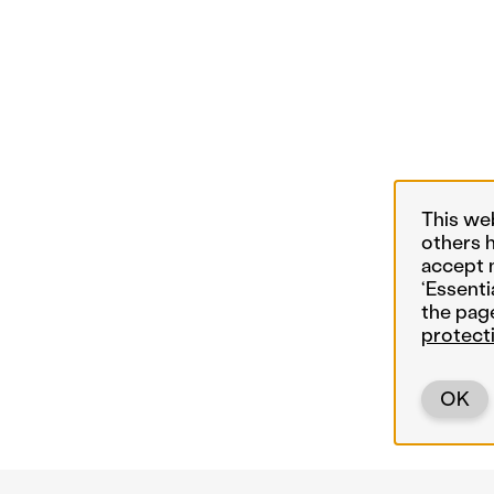
This we
others 
accept 
‘Essenti
the pag
protect
OK
Back