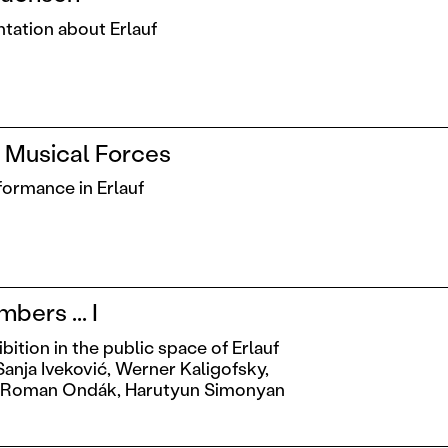
tation about Erlauf
r
 Musical Forces
ormance in Erlauf
bers ... I
ition in the public space of Erlauf
Sanja Iveković,
Werner Kaligofsky,
Roman Ondák,
Harutyun Simonyan