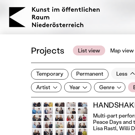
KOERNOE
Projects
List view
Map view
Temporary
Permanent
Less
Filter results
Artist
Year
Genre
Lo
Show all categories
Artist
Year
Genre
HANDSHAKE -
Multi-part perfo
Peace Days and t
Lisa Rastl,
Willi 