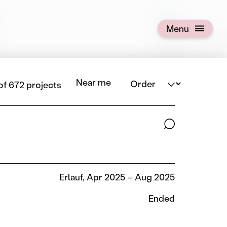
Menu
Open menu
Order
Near me
of 672 projects
Search terms
Erlauf, Apr 2025 – Aug 2025
Ended