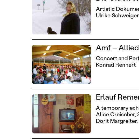
Artistic Dokumen
Ulrike Schweige
Amf – Allied
Concert and Perf
Konrad Rennert
Erlauf Remem
A temporary exhib
Alice Creischer,
Dorit Margreiter,