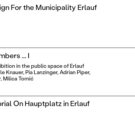
gn For the Municipality Erlauf
bers ... I
ition in the public space of Erlauf
le Knauer,
Pia Lanzinger,
Adrian Piper,
,
Milica Tomić
al On Hauptplatz in Erlauf