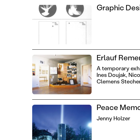
Graphic Desi
Erlauf Remem
A temporary exhib
Ines Doujak,
Nico
Clemens Stecher
Peace Memori
Jenny Holzer