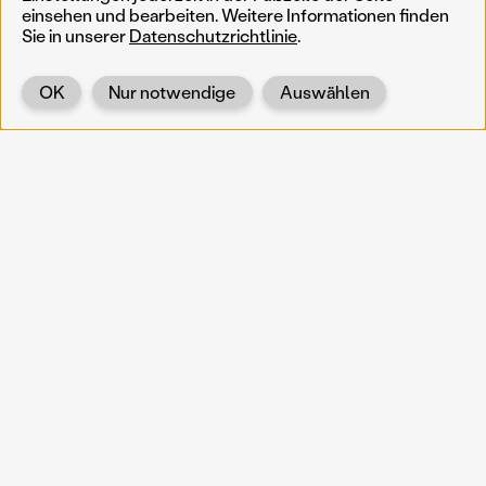
einsehen und bearbeiten. Weitere Informationen finden
Sie in unserer
Datenschutzrichtlinie
.
OK
Nur notwendige
Auswählen
Zurück
KOERNOE
koernoe@noel.gv.at
Service & Institution
Landhausplatz 1
A-3109 St. Pölten
Info
Kontakt
UID: ATU 37165802
Newsletter
Barrierefreiheit
Datenschutz
Impressum