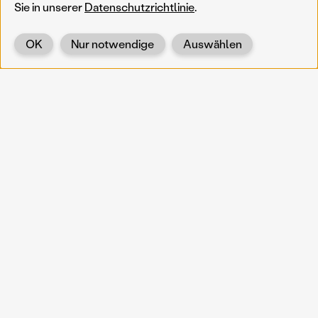
Sie in unserer
Datenschutzrichtlinie
.
OK
Nur notwendige
Auswählen
Zurück
KOERNOE
koernoe@noel.gv.at
Service & Institution
Landhausplatz 1
A-3109 St. Pölten
Info
Kontakt
UID: ATU 37165802
Newsletter
Barrierefreiheit
Datenschutz
Impressum