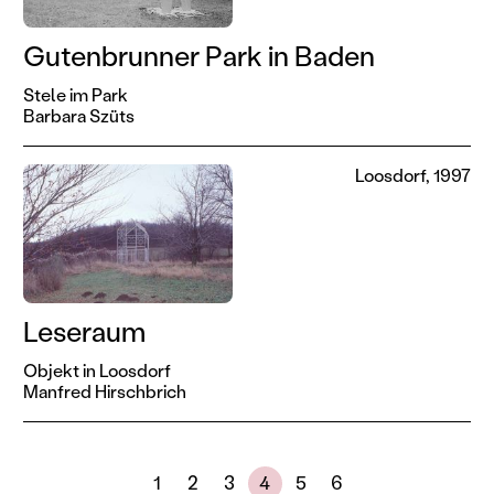
Gutenbrunner Park in Baden
Stele im Park
Barbara Szüts
Loosdorf, 1997
Leseraum
Objekt in Loosdorf
Manfred Hirschbrich
Nächste Seite
Vorige Seite
Zeige Ergebnisse 91 bis 120 von 176
1
2
3
4
5
6