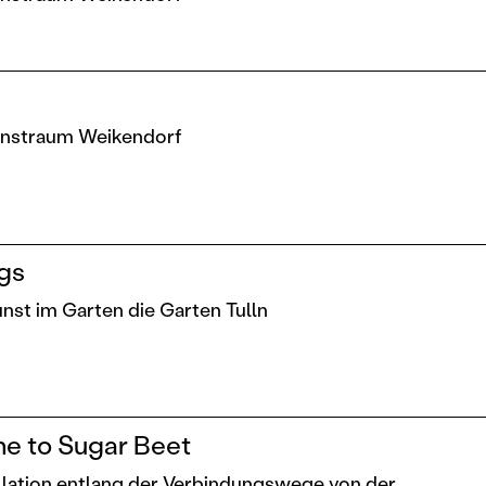
Kunstraum Weikendorf
gs
Kunst im Garten die Garten Tulln
ne to Sugar Beet
allation entlang der Verbindungswege von der