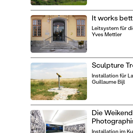
It works bet
Leitsystem für d
Yves Mettler
Sculpture T
Installation für 
Guillaume Bijl
Die Weikendo
Photographis
Installation im 