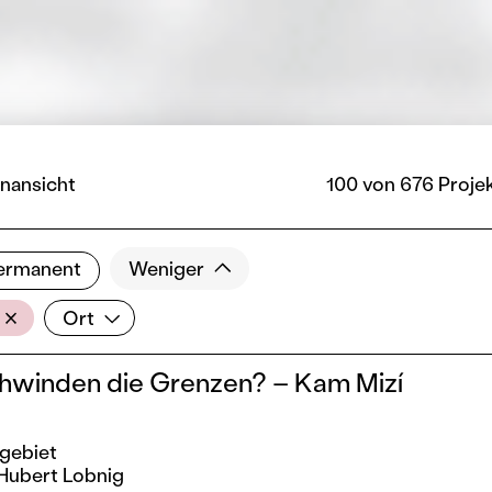
nansicht
100 von 676 Proje
ermanent
Weniger
Ort
Ort
hwinden die Grenzen? – Kam Mizí
zgebiet
Hubert Lobnig