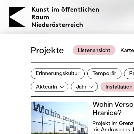
KOERNOE
Projekte
Listenansicht
Karte
Erinnerungskultur
Temporär
P
Ergebnisse filtern
AkteurIn
Jahr
Genre
Filter zurücksetzen
AkteurIn
Jahr
Installation
Wohin Versc
Hranice?
Projekt im Gren
Iris Andraschek,