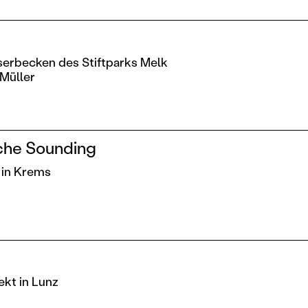
serbecken des Stiftparks Melk
 Müller
rche Sounding
n in Krems
kt in Lunz