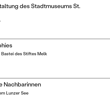
taltung des Stadtmuseums St.
r
phies
r Bastei des Stiftes Melk
ie Nachbarinnen
 dem Lunzer See