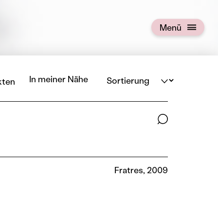
Menü
Menü öffnen
Sortierung
In meiner Nähe
kten
Suchbegriffe
Fratres, 2009