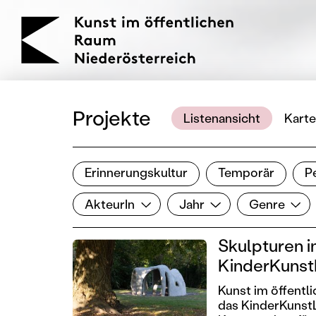
KOERNOE
Projekte
Listenansicht
Karte
Erinnerungskultur
Temporär
P
Ergebnisse filtern
AkteurIn
Jahr
Genre
Filter zurücksetzen
AkteurIn
Jahr
Genre
Skulpturen 
KinderKunst
Kunst im öffent
das KinderKunst