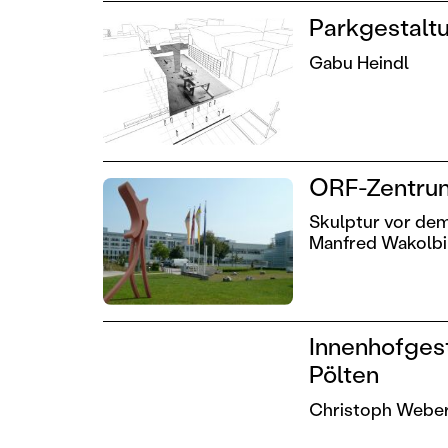
Parkgestaltu
Gabu Heindl
ORF-Zentrum
Skulptur vor de
Manfred Wakolb
Innenhofges
Pölten
Christoph Webe