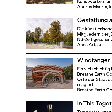
Kunstwerken für 
Andrea Maurer,
I
Gestaltung a
Die künstlerisch
Mitgliedern der 
NS-Zeit geschänd
Anna Artaker
Windfänger
Ein vielschichtig
Breathe Earth Co
Orte der Stadt 
reagiert.
Breathe Earth Co
In This Toge
Temporäre Interv