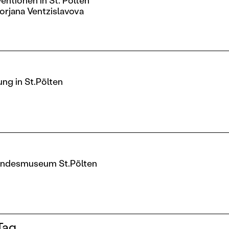
orjana Ventzislavova
ng in St.Pölten
andesmuseum St.Pölten
Tag