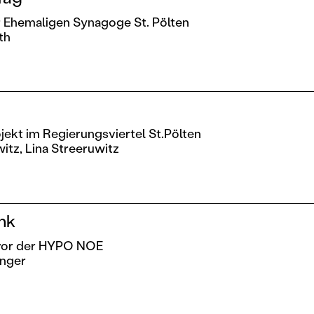
der Ehemaligen Synagoge St. Pölten
th
ekt im Regierungsviertel St.Pölten
itz,
Lina Streeruwitz
nk
vor der HYPO NOE
inger