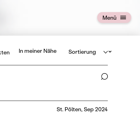
Menü
Menü öffnen
Sortierung
In meiner Nähe
kten
Suchbegriffe
St. Pölten, Sep 2024