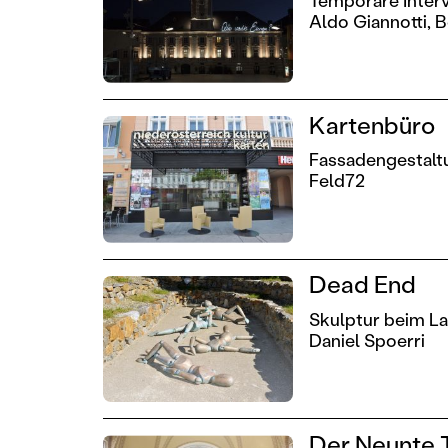
Aldo Giannotti,
B
Kartenbüro
Fassadengestaltu
Feld72
Dead End
Skulptur beim L
Daniel Spoerri
Der Neunte 