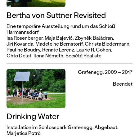
Bertha von Suttner Revisited
Eine temporäre Ausstellung rund um das Schloß
Harmannsdorf
Isa Rosenberger,
Maja Bajević,
Zbyněk Baládran,
Jiri Kovanda,
Madeleine Bernstorff,
Christa Biedermann,
Pauline Boudry,
Renate Lorenz,
Laurie R. Cohen,
Chto Delat,
Ilona Németh,
Société Réaliste
Grafenegg, 2009 – 2017
Beendet
Drinking Water
Installation im Schlosspark Grafenegg. Abgebaut.
Marjetica Potrč