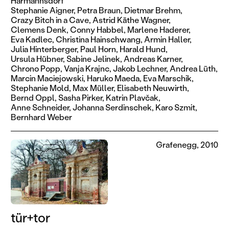
Harmannsdorf
Stephanie Aigner,
Petra Braun,
Dietmar Brehm,
Crazy Bitch in a Cave,
Astrid Käthe Wagner,
Clemens Denk,
Conny Habbel,
Marlene Haderer,
Eva Kadlec,
Christina Hainschwang,
Armin Haller,
Julia Hinterberger,
Paul Horn,
Harald Hund,
Ursula Hübner,
Sabine Jelinek,
Andreas Karner,
Chrono Popp,
Vanja Krajnc,
Jakob Lechner,
Andrea Lüth,
Marcin Maciejowski,
Haruko Maeda,
Eva Marschik,
Stephanie Mold,
Max Müller,
Elisabeth Neuwirth,
Bernd Oppl,
Sasha Pirker,
Katrin Plavčak,
Anne Schneider,
Johanna Serdinschek,
Karo Szmit,
Bernhard Weber
Grafenegg, 2010
tür+tor