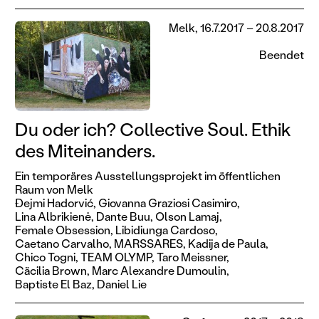
Melk, 16.7.2017 – 20.8.2017
Beendet
Du oder ich? Collective Soul. Ethik
des Miteinanders.
Ein temporäres Ausstellungsprojekt im öffentlichen
Raum von Melk
Ðejmi Hadorvić,
Giovanna Graziosi Casimiro,
Lina Albrikienė,
Dante Buu,
Olson Lamaj,
Female Obsession,
Libidiunga Cardoso,
Caetano Carvalho,
MARSSARES,
Kadija de Paula,
Chico Togni,
TEAM OLYMP,
Taro Meissner,
Cäcilia Brown,
Marc Alexandre Dumoulin,
Baptiste El Baz,
Daniel Lie