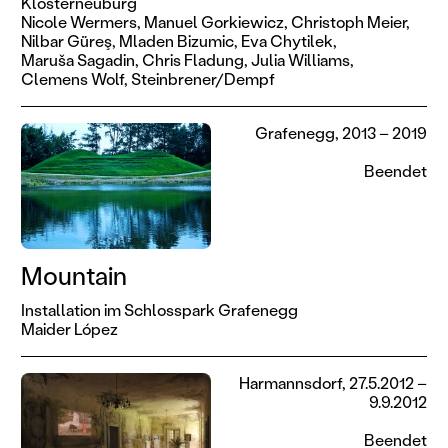
Klosterneuburg
Nicole Wermers,
Manuel Gorkiewicz,
Christoph Meier,
Nilbar Güreş,
Mladen Bizumic,
Eva Chytilek,
Maruša Sagadin,
Chris Fladung,
Julia Williams,
Clemens Wolf,
Steinbrener/Dempf
Grafenegg, 2013 – 2019
Beendet
Mountain
Installation im Schlosspark Grafenegg
Maider López
Harmannsdorf, 27.5.2012 –
9.9.2012
Beendet