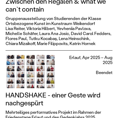
Zwischen den Regalen & what we
can`t contain
Gruppenausstellung von Studierenden der Klasse
Ortsbezogene Kunst im Kunstraum Weikendorf
Lisa Reiter,
Viktoria Hilbert,
Yevheniia Pavlova,
Michelle Schäfer,
Laura Ana Josic,
David Carol Fedders,
Flores Paul,
Tutku Kocabaş,
Lena Heinschink,
Chiara Mizaikoff,
Marie Filippovits,
Katrin Hornek
Erlauf, Apr 2025 – Aug
2025
Beendet
HANDSHAKE - einer Geste wird
nachgespürt
Mehrteiliges performatives Projekt im Rahmen der
Friedenstage Erlauf und des Gedenkjahrs 2025