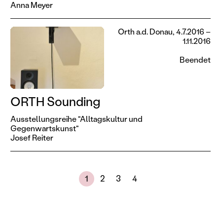
Anna Meyer
Orth a.d. Donau, 4.7.2016 –
1.11.2016
Beendet
ORTH Sounding
Ausstellungsreihe "Alltagskultur und
Gegenwartskunst"
Josef Reiter
Nächste Seite
Zeige Ergebnisse 1 bis 30 von 108
1
2
3
4